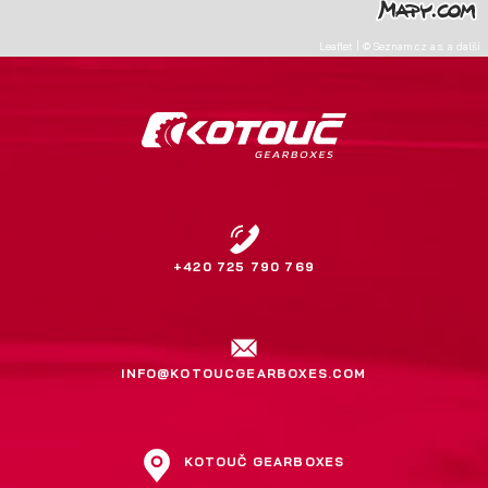
Leaflet
|
©
Seznam.cz a.s.
a další
+420 725 790 769
INFO@KOTOUCGEARBOXES.COM
KOTOUČ GEARBOXES