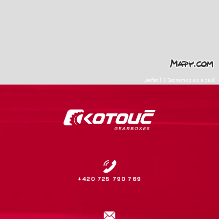
Leaflet
|
©
Seznam.cz a.s.
a další
+420 725 790 769