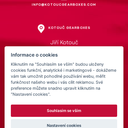
INFO@KOTOUCGEARBOXES.COM
KOTOUČ GEARBOXES
Jiří Kotouč
Přerovská 561
Informace o cookies
752 01 Kojetín
Česká Republika
Kliknutím na "Souhlasím se vším" budou uloženy
cookies funkční, analytické i marketingové - dokážeme
vám tak umožnit pohodlné používání webu, měřit
IČ: 15522211
funkčnost našeho webu i vás cílit reklamou. Své
DIČ: CZ5810221252
preference můžete snadno upravit kliknutím na
"Nastavení cookies".
Souhlasím se vším
© 2026 Kotouč Gearboxes
Webdesign: Orbinet.cz
Nastavení cookies
Podmínky ochrany osobních údajů