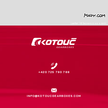
Leaflet
|
©
Seznam.cz a.s.
a další
+420 725 790 769
INFO@KOTOUCGEARBOXES.COM