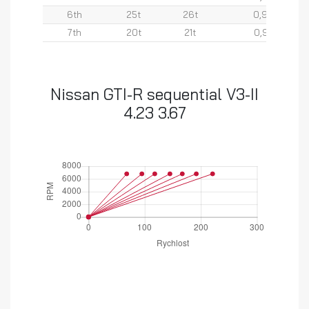
6th
25t
26t
0,96
7th
20t
21t
0,95
Nissan GTI-R sequential V3-II
4.23 3.67