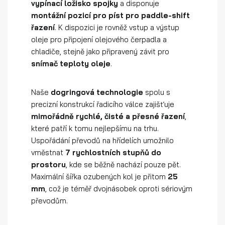
vypínací ložisko spojky
a disponuje
montážní pozicí pro píst pro paddle-shift
řazení
. K dispozici je rovněž vstup a výstup
oleje pro připojení olejového čerpadla a
chladiče, stejně jako připravený závit pro
snímač teploty oleje
.
Naše
dogringová technologie
spolu s
precizní konstrukcí řadicího válce zajišťuje
mimořádně rychlé, čisté a přesné řazení
,
které patří k tomu nejlepšímu na trhu.
Uspořádání převodů na hřídelích umožnilo
vměstnat
7 rychlostních stupňů do
prostoru
, kde se běžně nachází pouze pět.
Maximální šířka ozubených kol je přitom
25
mm
, což je téměř dvojnásobek oproti sériovým
převodům.