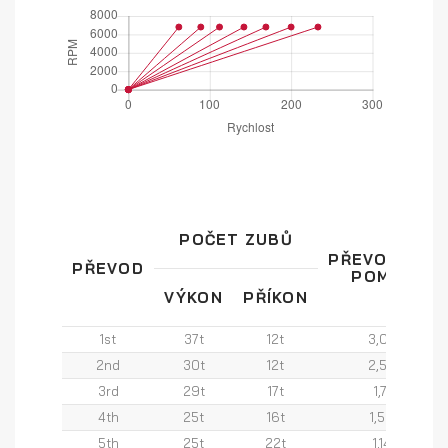
POČET ZUBŮ
PŘEVODOVÝ
PŘEVOD
POMĚR
VÝKON
PŘÍKON
1st
37t
12t
3,08
2nd
30t
12t
2,50
3rd
29t
17t
1,71
4th
25t
16t
1,56
5th
25t
22t
1,14