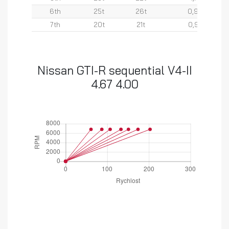
6th
25t
26t
0,96
7th
20t
21t
0,95
Nissan GTI-R sequential V4-II
4.67 4.00