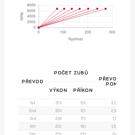
POČET ZUBŮ
PŘEVODOVÝ
PŘEVOD
POMĚR
VÝKON
PŘÍKON
1st
37t
12t
3,08
2nd
30t
12t
2,50
3rd
29t
17t
1,71
4th
25t
16t
1,56
5th
25t
22t
1,14