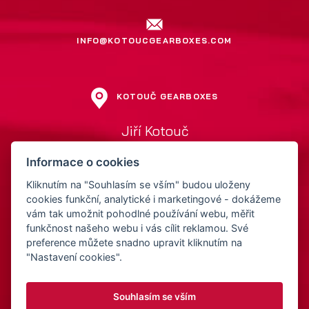
INFO@KOTOUCGEARBOXES.COM
KOTOUČ GEARBOXES
Jiří Kotouč
Přerovská 561
Informace o cookies
752 01 Kojetín
Česká Republika
Kliknutím na "Souhlasím se vším" budou uloženy
cookies funkční, analytické i marketingové - dokážeme
vám tak umožnit pohodlné používání webu, měřit
IČ: 15522211
funkčnost našeho webu i vás cílit reklamou. Své
DIČ: CZ5810221252
preference můžete snadno upravit kliknutím na
"Nastavení cookies".
Souhlasím se vším
© 2026 Kotouč Gearboxes
Webdesign: Orbinet.cz