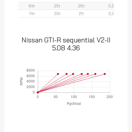
6th
25t
26t
0,96
7th
20t
21t
0,95
Nissan GTI-R sequential V2-II
5.08 4.36