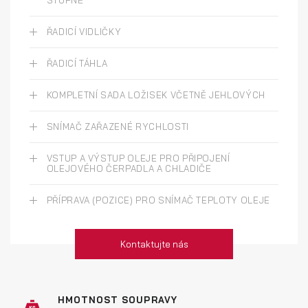
ŘADICÍ VIDLIČKY
ŘADICÍ TÁHLA
KOMPLETNÍ SADA LOŽISEK VČETNĚ JEHLOVÝCH
SNÍMAČ ZAŘAZENÉ RYCHLOSTI
VSTUP A VÝSTUP OLEJE PRO PŘIPOJENÍ
OLEJOVÉHO ČERPADLA A CHLADIČE
PŘÍPRAVA (POZICE) PRO SNÍMAČ TEPLOTY OLEJE
Kontaktujte nás
HMOTNOST SOUPRAVY