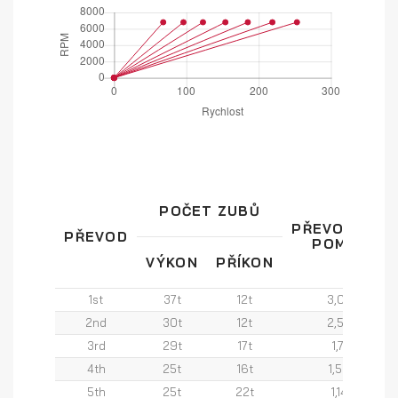
POČET ZUBŮ
PŘEVODOVÝ
PŘEVOD
POMĚR
VÝKON
PŘÍKON
1st
37t
12t
3,08
2nd
30t
12t
2,50
3rd
29t
17t
1,71
4th
25t
16t
1,56
5th
25t
22t
1,14