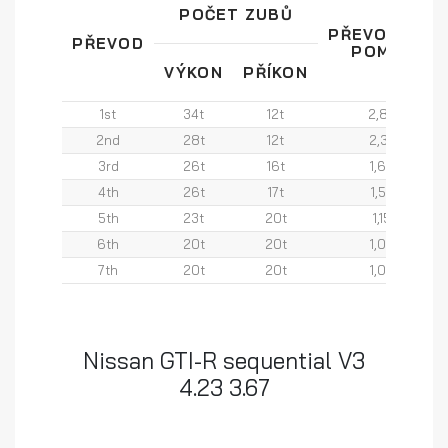
POČET ZUBŮ
PŘEVODOVÝ
PŘEVOD
POMĚR
VÝKON
PŘÍKON
1st
34t
12t
2,83
2nd
28t
12t
2,33
3rd
26t
16t
1,63
4th
26t
17t
1,53
5th
23t
20t
1,15
6th
20t
20t
1,00
7th
20t
20t
1,00
Nissan GTI-R sequential V3
4.23 3.67