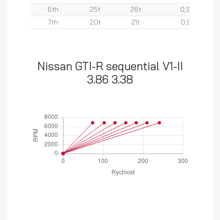
6th
25t
26t
0,96
7th
20t
21t
0,95
Nissan GTI-R sequential V1-II
3.86 3.38