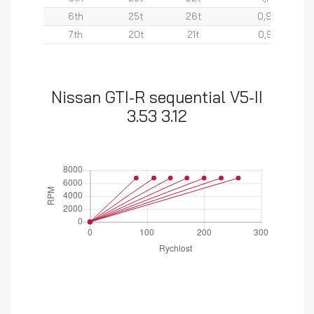
6th
25t
26t
0,96
7th
20t
21t
0,95
Nissan GTI-R sequential V5-II
3.53 3.12