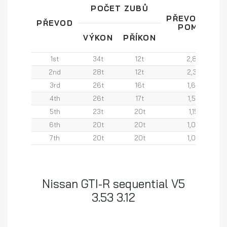
POČET ZUBŮ
PŘEVODOVÝ
PŘEVOD
POMĚR
VÝKON
PŘÍKON
1st
34t
12t
2,83
2nd
28t
12t
2,33
3rd
26t
16t
1,63
4th
26t
17t
1,53
5th
23t
20t
1,15
6th
20t
20t
1,00
7th
20t
20t
1,00
Nissan GTI-R sequential V5
3.53 3.12