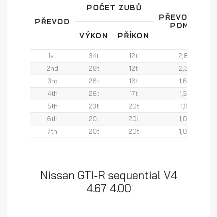
POČET ZUBŮ
PŘEVODOVÝ
PŘEVOD
POMĚR
VÝKON
PŘÍKON
1st
34t
12t
2,83
2nd
28t
12t
2,33
3rd
26t
16t
1,63
4th
26t
17t
1,53
5th
23t
20t
1,15
6th
20t
20t
1,00
7th
20t
20t
1,00
Nissan GTI-R sequential V4
4.67 4.00