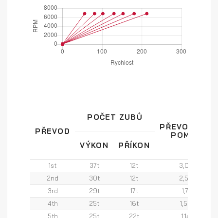
POČET ZUBŮ
PŘEVODOVÝ
PŘEVOD
POMĚR
VÝKON
PŘÍKON
1st
37t
12t
3,08
2nd
30t
12t
2,50
3rd
29t
17t
1,71
4th
25t
16t
1,56
5th
25t
22t
1,14