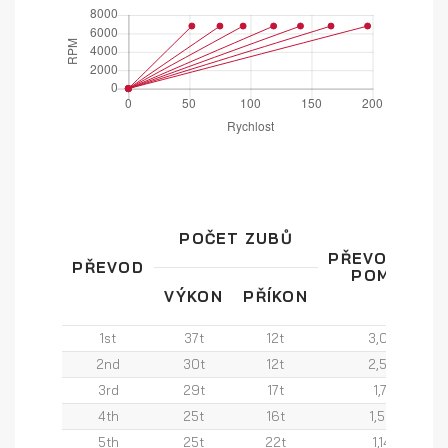
POČET ZUBŮ
PŘEVODOVÝ
PŘEVOD
POMĚR
VÝKON
PŘÍKON
1st
37t
12t
3,08
2nd
30t
12t
2,50
3rd
29t
17t
1,71
4th
25t
16t
1,56
5th
25t
22t
1,14