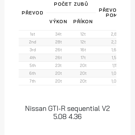
POČET ZUBŮ
PŘEVODOVÝ
PŘEVOD
POMĚR
VÝKON
PŘÍKON
1st
34t
12t
2,83
2nd
28t
12t
2,33
3rd
26t
16t
1,63
4th
26t
17t
1,53
5th
23t
20t
1,15
6th
20t
20t
1,00
7th
20t
20t
1,00
Nissan GTI-R sequential V2
5.08 4.36