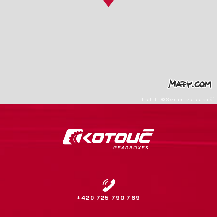
Leaflet
|
©
Seznam.cz a.s.
a další
+420 725 790 769