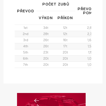
POČET ZUBŮ
PŘEVODOVÝ
PŘEVOD
POMĚR
VÝKON
PŘÍKON
1st
34t
12t
2,83
2nd
28t
12t
2,33
3rd
26t
16t
1,63
4th
26t
17t
1,53
5th
23t
20t
1,15
6th
20t
20t
1,00
7th
20t
20t
1,00